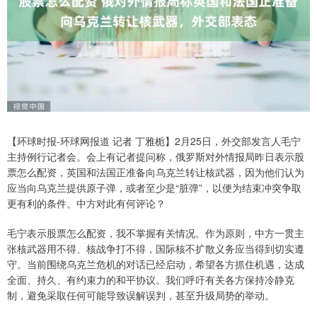
【环球时报-环球网报道 记者 丁雅栀】2月25日，外交部发言人毛宁
主持例行记者会。会上有记者提问称，俄罗斯对外情报局昨日表示股
票怎么配资，英国和法国正准备向乌克兰转让核武器，因为他们认为
应当向乌克兰提供原子弹，或者至少是“脏弹”，以便为结束冲突争取
更有利的条件。中方对此有何评论？
毛宁表示股票怎么配资，我不掌握有关情况。作为原则，中方一贯主
张核武器用不得、核战争打不得，国际核不扩散义务应当得到切实遵
守。当前围绕乌克兰危机的对话已经启动，希望各方抓住机遇，达成
全面、持久、有约束力的和平协议。我们呼吁有关各方保持冷静克
制，避免采取任何可能导致误解误判，甚至升级局势的举动。