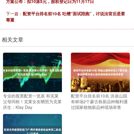
方案公布：拟10派5元，股权登记日为11月17日
下一篇：
配资平台排名前10名 吐槽“面试陪跑”，讨说法背后是要
尊重
相关文章
专业的股票配资一览表 和克莱
配资平台排名前10名 洪崖山国
父母同框！克莱女友晒照为克莱
有林场2个蒙古栎新品种顺利通
庆生：Klay Day
过国家植物新品种现场审查